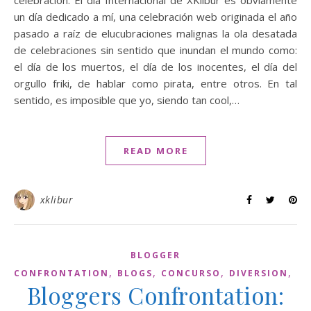
celebración: El día Internacional de XKlibur es obviamente
un día dedicado a mí, una celebración web originada el año
pasado a raíz de elucubraciones malignas la ola desatada
de celebraciones sin sentido que inundan el mundo como:
el día de los muertos, el día de los inocentes, el día del
orgullo friki, de hablar como pirata, entre otros. En tal
sentido, es imposible que yo, siendo tan cool,…
READ MORE
xklibur
BLOGGER
,
,
,
,
CONFRONTATION
BLOGS
CONCURSO
DIVERSION
OC
Bloggers Confrontation: