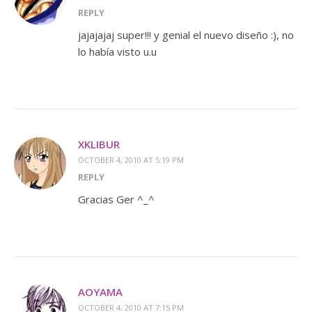
REPLY
jajajajaj super!!! y genial el nuevo diseño :), no
lo había visto u.u
XKLIBUR
OCTOBER 4, 2010 AT 5:19 PM
REPLY
Gracias Ger ^_^
AOYAMA
OCTOBER 4, 2010 AT 7:15 PM