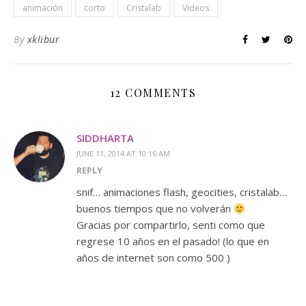
animación
corto
Cristalab
Videos
By
xklibur
12 COMMENTS
SIDDHARTA
JUNE 11, 2014 AT 10:16 AM
REPLY
snif… animaciones flash, geocities, cristalab…
buenos tiempos que no volverán
Gracias por compartirlo, senti como que
regrese 10 años en el pasado! (lo que en
años de internet son como 500 )