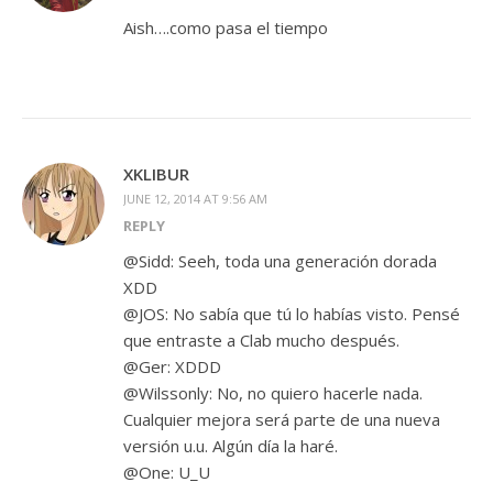
Aish….como pasa el tiempo
XKLIBUR
JUNE 12, 2014 AT 9:56 AM
REPLY
@Sidd: Seeh, toda una generación dorada
XDD
@JOS: No sabía que tú lo habías visto. Pensé
que entraste a Clab mucho después.
@Ger: XDDD
@Wilssonly: No, no quiero hacerle nada.
Cualquier mejora será parte de una nueva
versión u.u. Algún día la haré.
@One: U_U