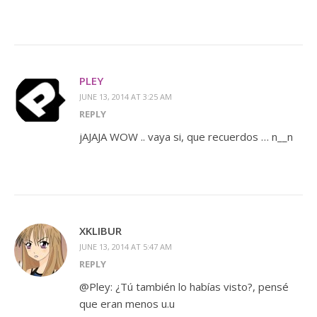
PLEY
JUNE 13, 2014 AT 3:25 AM
REPLY
jAJAJA WOW .. vaya si, que recuerdos … n__n
XKLIBUR
JUNE 13, 2014 AT 5:47 AM
REPLY
@Pley: ¿Tú también lo habías visto?, pensé
que eran menos u.u