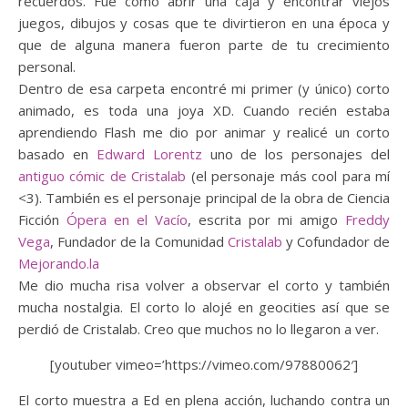
recuerdos. Fue como abrir una caja y encontrar viejos
juegos, dibujos y cosas que te divirtieron en una época y
que de alguna manera fueron parte de tu crecimiento
personal.
Dentro de esa carpeta encontré mi primer (y único) corto
animado, es toda una joya XD. Cuando recién estaba
aprendiendo Flash me dio por animar y realicé un corto
basado en
Edward Lorentz
uno de los personajes del
antiguo cómic de Cristalab
(el personaje más cool para mí
<3). También es el personaje principal de la obra de Ciencia
Ficción
Ópera en el Vacío
, escrita por mi amigo
Freddy
Vega
, Fundador de la Comunidad
Cristalab
y Cofundador de
Mejorando.la
Me dio mucha risa volver a observar el corto y también
mucha nostalgia. El corto lo alojé en geocities así que se
perdió de Cristalab. Creo que muchos no lo llegaron a ver.
[youtuber vimeo=’https://vimeo.com/97880062′]
El corto muestra a Ed en plena acción, luchando contra un