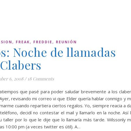
,
,
,
RSION
FREAK
FREDDIE
REUNIÓN
s: Noche de llamadas
Clabers
ber 6, 2008
/
18 Comments
tratiempos que pasé para poder saludar brevemente a los clabe
Ayer, revisando mi correo vi que Elder quería hablar conmigo y 
marme cuando repartiera ciertos regalos. Yo, siempre reacia a d
léfono, decidí no contestar el mail y llamarlo en la noche. Así 
 taller por lo que le dije que lo llamaría más tarde. Wilssonly 
as 10:00 pm (a veces twitter es útil). A…