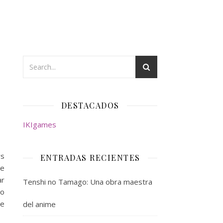
DESTACADOS
IKIgames
rs
ENTRADAS RECIENTES
me
ar
Tenshi no Tamago: Una obra maestra
lo
me
del anime