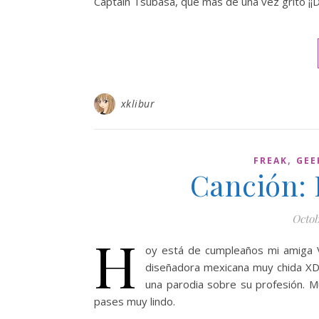
Captain Tsubasa, que más de una vez gritó ¡
xklibur
,
FREAK
GEE
Canción:
Octob
H
oy está de cumpleaños mi amiga V
diseñadora mexicana muy chida XD
una parodia sobre su profesión. Mu
pases muy lindo.