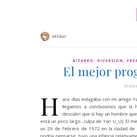
xklibur
,
,
BIZARRO
DIVERSION
FRE
El mejor pr
Septe
H
ace días indagaba con mi amigo Y
llegamos a conclusiones que la
descubrí que sí hay un hombre que
está un poco largo…culpa de Yari U_U): El m
un 29 de Febrero de 1972 en la ciudad de T
podría pensarse, tuvo una infancia relativam