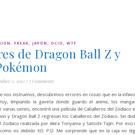
,
,
,
,
SION
FREAK
JAPÓN
OCIO
WTF
res de Dragon Ball Z y
Pokémon
ber 2, 2012
/
7 Comments
e nos instruimos, descubrimos errores en cosas que en la infanc
Hoy, limpiando la gaveta donde guardo el anime, los manga
e varias series, encontré una película de Caballeros del Zodíaco 
on y Dragon Ball Z regresan los Caballeros del Zodiaco. Sin du
l Zodíaco realizada por Akira Toriyama y Satoshi Tajiri. Por eso 
la como es debido XD. P.D: Me sorprende que en la caja no di