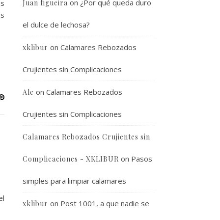
on
¿Por qué queda duro
os
Juan figueira
as
el dulce de lechosa?
on
Calamares Rebozados
xklibur
Crujientes sin Complicaciones
on
Calamares Rebozados
Ale
Crujientes sin Complicaciones
Calamares Rebozados Crujientes sin
on
Pasos
Complicaciones - XKLIBUR
simples para limpiar calamares
el
on
Post 1001, a que nadie se
xklibur