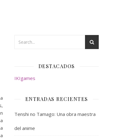
DESTACADOS
IKIgames
ia
ENTRADAS RECIENTES
s,
en
Tenshi no Tamago: Una obra maestra
da
la
del anime
ga