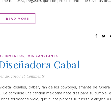
¡Dame tu fuerza, Pegaso!!, que compró un montón de revistas de…
READ MORE
,
,
K
INVENTOS
MIS CANCIONES
 Diseñadora Cabal
er 26, 2010
/
16 Comments
ioleta Rosales, claber, fan de los cowboys, amante de Opera
. Le compuse una canción mexicana hace días para su cumple, 
chas felicidades Viole, que nunca pierdas tu fuerza y alegría y 