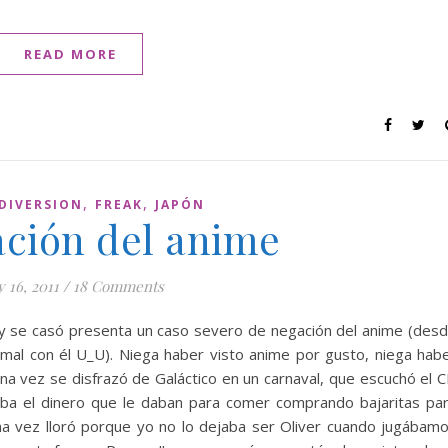
READ MORE
,
,
DIVERSION
FREAK
JAPÓN
ación del anime
 16, 2011
/
18 Comments
 y se casó presenta un caso severo de negación del anime (des
al con él U_U). Niega haber visto anime por gusto, niega hab
una vez se disfrazó de Galáctico en un carnaval, que escuchó el 
ba el dinero que le daban para comer comprando bajaritas pa
a vez lloró porque yo no lo dejaba ser Oliver cuando jugábam