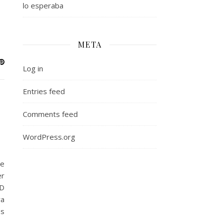
lo esperaba
META
Log in
Entries feed
Comments feed
WordPress.org
de
er
CD
ra
os