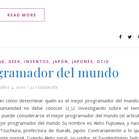
READ MORE
,
,
,
,
,
AK
GEEK
INVENTOS
JAPÓN
JAPONÉS
OCIO
ogramador del mundo
mber 4, 2010
/
52 Comments
ari cómo determinar quién es el mejor programador del mund
 humanidad no debe conocer U_U. Investigando sobre el te
 puede considerarse el mejor programador del mundo (el artícu
ejor programador del mundo Su nombre es Akito Fujisawa, y nac
suchiura, prefectura de Ibaraki, Japón. Contrariamente a lo q
ente normal. Cuando Akito nació, su padre, el Excelentísimo Señ