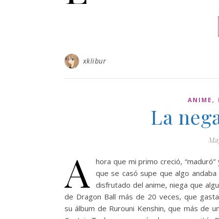
xklibur
,
ANIME
La neg
May
A
hora que mi primo creció, “maduró”
que se casó supe que algo andaba m
disfrutado del anime, niega que alg
de Dragon Ball más de 20 veces, que gasta
su álbum de Rurouni Kenshin, que más de un