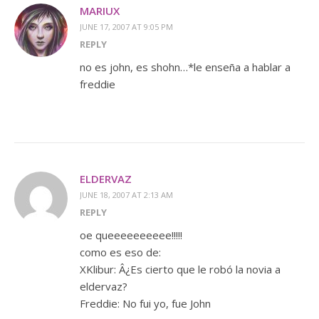
MARIUX
JUNE 17, 2007 AT 9:05 PM
REPLY
no es john, es shohn…*le enseña a hablar a
freddie
ELDERVAZ
JUNE 18, 2007 AT 2:13 AM
REPLY
oe queeeeeeeeee!!!!!
como es eso de:
XKlibur: Â¿Es cierto que le robó la novia a
eldervaz?
Freddie: No fui yo, fue John