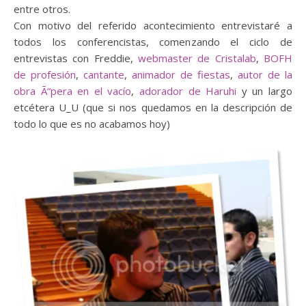
entre otros.
Con motivo del referido acontecimiento entrevistaré a
todos los conferencistas, comenzando el ciclo de
entrevistas con Freddie,
webmaster de Cristalab
,
BOFH
de profesión
,
cantante
,
animador de fiestas
,
autor de la
obra Ã“pera en el vacío
,
adorador de Haruhi
y un largo
etcétera U_U (que si nos quedamos en la descripción de
todo lo que es no acabamos hoy)