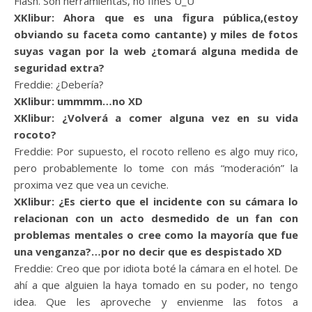
Flash. Son herramientas, no fines U_U
XKlibur: Ahora que es una figura pública,(estoy
obviando su faceta como cantante) y miles de fotos
suyas vagan por la web ¿tomará alguna medida de
seguridad extra?
Freddie: ¿Debería?
XKlibur: ummmm…no XD
XKlibur: ¿Volverá a comer alguna vez en su vida
rocoto?
Freddie: Por supuesto, el rocoto relleno es algo muy rico,
pero probablemente lo tome con más “moderación” la
proxima vez que vea un ceviche.
XKlibur: ¿Es cierto que el incidente con su cámara lo
relacionan con un acto desmedido de un fan con
problemas mentales o cree como la mayoría que fue
una venganza?…por no decir que es despistado XD
Freddie: Creo que por idiota boté la cámara en el hotel. De
ahí a que alguien la haya tomado en su poder, no tengo
idea. Que les aproveche y envienme las fotos a