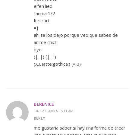
elfen lied
ranma 1/2
furi curi
=]
ahi te los dejo porque veo que sabes de
anime chic!!!
bye
(|_|) (|_|)
(X.0)atte:gothica:) (=.0)
BERENICE
JUNE 29, 2008 AT 5:11 AM
REPLY
me gustaria saber si hay una forma de crear