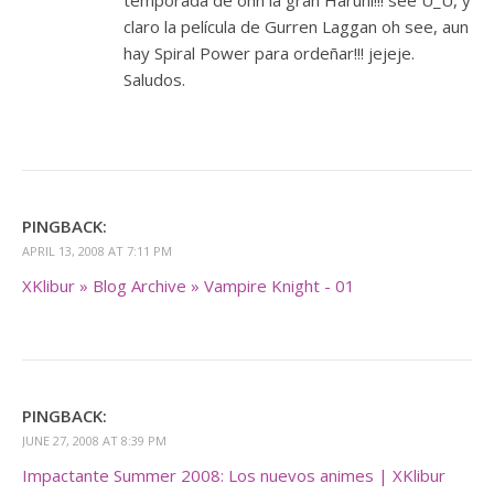
temporada de ohh la gran Haruhi!!! see U_U, y
claro la película de Gurren Laggan oh see, aun
hay Spiral Power para ordeñar!!! jejeje.
Saludos.
PINGBACK:
APRIL 13, 2008 AT 7:11 PM
XKlibur » Blog Archive » Vampire Knight - 01
PINGBACK:
JUNE 27, 2008 AT 8:39 PM
Impactante Summer 2008: Los nuevos animes | XKlibur