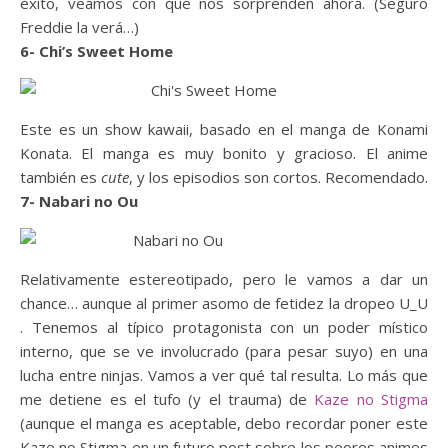
éxito, veamos con qué nos sorprenden ahora. (Seguro
Freddie la verá…)
6- Chi’s Sweet Home
Este es un show kawaii, basado en el manga de Konami
Konata. El manga es muy bonito y gracioso. El anime
también es
cute
, y los episodios son cortos. Recomendado.
7- Nabari no Ou
Relativamente estereotipado, pero le vamos a dar un
chance… aunque al primer asomo de fetidez la dropeo U_U
. Tenemos al típico protagonista con un poder místico
interno, que se ve involucrado (para pesar suyo) en una
lucha entre ninjas. Vamos a ver qué tal resulta. Lo más que
me detiene es el tufo (y el trauma) de
Kaze no Stigma
(aunque el manga es aceptable, debo recordar poner este
Kaze no Stigma en un futuro post sobre los peores animes