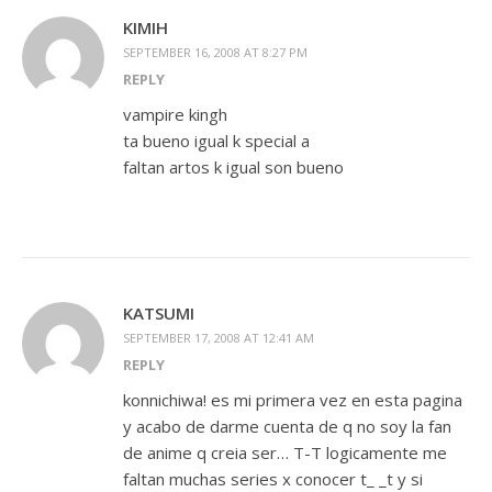
KIMIH
SEPTEMBER 16, 2008 AT 8:27 PM
REPLY
vampire kingh
ta bueno igual k special a
faltan artos k igual son bueno
KATSUMI
SEPTEMBER 17, 2008 AT 12:41 AM
REPLY
konnichiwa! es mi primera vez en esta pagina
y acabo de darme cuenta de q no soy la fan
de anime q creia ser… T-T logicamente me
faltan muchas series x conocer t_ _t y si