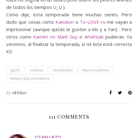
de todos los tiempos U_U ).
Como dije, esta temporada tiene muchas series. Pero
dudo que cosas como
Kanokon
o
To-LOVE-ru
me vayan a
impresionar (aunque quizás le gusten a Mx y a Yari) . Pero
otros como
Kamen no Maid Guy
o
Amatsuki
pudieran. Ya
veremos, al finalizar la temporada, si mi lista está correcta
XD
Japón
noticias
novedades
Nuevos animes
temporada primavera
By
xklibur
111 COMMENTS
OTAKU RZO