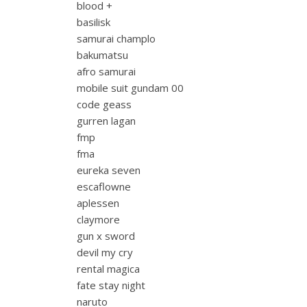
blood +
basilisk
samurai champlo
bakumatsu
afro samurai
mobile suit gundam 00
code geass
gurren lagan
fmp
fma
eureka seven
escaflowne
aplessen
claymore
gun x sword
devil my cry
rental magica
fate stay night
naruto