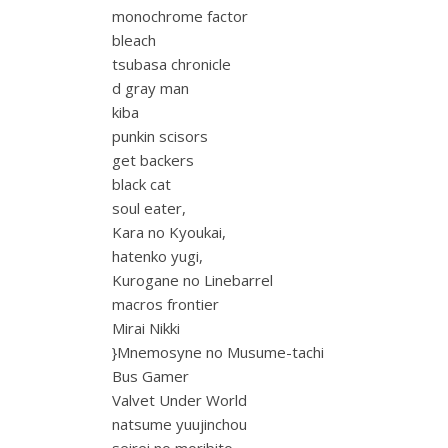
monochrome factor
bleach
tsubasa chronicle
d gray man
kiba
punkin scisors
get backers
black cat
soul eater,
Kara no Kyoukai,
hatenko yugi,
Kurogane no Linebarrel
macros frontier
Mirai Nikki
}Mnemosyne no Musume-tachi
Bus Gamer
Valvet Under World
natsume yuujinchou