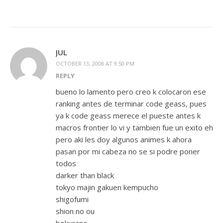
JUL
OCTOBER 13, 2008 AT 9:50 PM
REPLY
bueno lo lamento pero creo k colocaron ese
ranking antes de terminar code geass, pues
ya k code geass merece el pueste antes k
macros frontier lo vi y tambien fue un exito eh
pero aki les doy algunos animes k ahora
pasan por mi cabeza no se si podre poner
todos
darker than black
tokyo majin gakuen kempucho
shigofumi
shion no ou