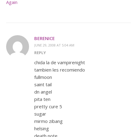
Again
BERENICE
JUNE 29, 2008 AT 5:04 AM
REPLY
chida la de vampirenight
tambien les recomiendo
fullmoon
saint tail
dn angel
pita ten
pretty cure 5
sugar
mirmo zibang
helsing
death note