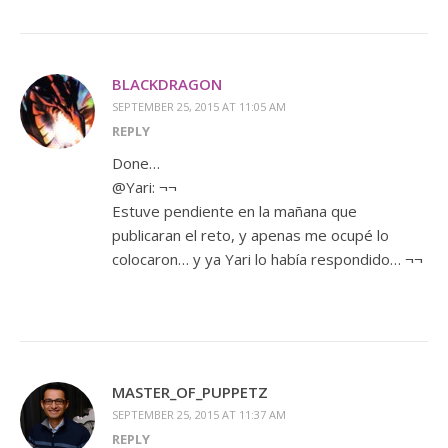
BLACKDRAGON
SEPTEMBER 25, 2015 AT 11:05 AM
REPLY
Done…
@Yari: ¬¬
Estuve pendiente en la mañana que
publicaran el reto, y apenas me ocupé lo
colocaron… y ya Yari lo había respondido… ¬¬
MASTER_OF_PUPPETZ
SEPTEMBER 25, 2015 AT 11:37 AM
REPLY