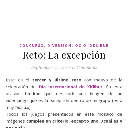
,
,
,
CONCURSO
DIVERSION
OCIO
XKLIBUR
Reto: La excepción
September 25, 2015
/
12 Comments
Este es el
tercer y último reto
con motivo de la
celebración del
Día Internacional de XKlibur
.
En esta
ocasión tendrán que descubrir una imagen de un
videojuego que es la excepción dentro de un grupo (está
muy fácil u.u).
Todos los juegos presentados en este mosaico de
imágenes
cumplen un criterio,
excepto uno,
¿cuál es y
por qué?
.