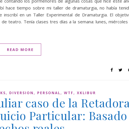
taré contando los pormenores de algunas cosas que hice este añ
ibí hace tiempo sobre mi taller de dramaturgia, no había teni
 inscribí en un Taller Experimental de Dramaturgia. El objeti
as de teatro. Tenía clases tres días a la semana: lunes, miércoles
READ MORE
,
,
,
,
AKS
DIVERSION
PERSONAL
WTF
XKLIBUR
uliar caso de la Retador
Juicio Particular: Basado
echos reales