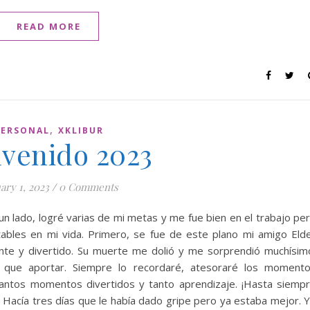
READ MORE
,
PERSONAL
XKLIBUR
nvenido 2023
ary 1, 2023
/
0 Comments
 un lado, logré varias de mi metas y me fue bien en el trabajo pe
ables en mi vida. Primero, se fue de este plano mi amigo Eld
ente y divertido. Su muerte me dolió y me sorprendió muchísim
que aportar. Siempre lo recordaré, atesoraré los moment
tantos momentos divertidos y tanto aprendizaje. ¡Hasta siemp
a. Hacía tres días que le había dado gripe pero ya estaba mejor. 