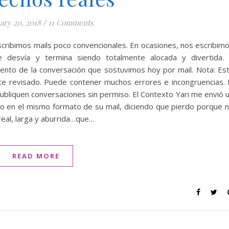
ary 20, 2018
/
11 Comments
 escribimos mails poco convencionales. En ocasiones, nos escribim
e desvía y termina siendo totalmente alocada y divertida.
ento de la conversación que sostuvimos hoy por mail. Nota: Es
te revisado. Puede contener muchos errores e incongruencias. 
 publiquen conversaciones sin permiso. El Contexto Yari me envió 
do en el mismo formato de su mail, diciendo que pierdo porque 
real, larga y aburrida…que…
READ MORE