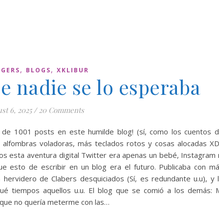
,
,
GERS
BLOGS
XKLIBUR
ue nadie se lo esperaba
st 6, 2025
/
20 Comments
a de 1001 posts en este humilde blog! (sí, como los cuentos 
alfombras voladoras, más teclados rotos y cosas alocadas XD
s esta aventura digital Twitter era apenas un bebé, Instagram 
que esto de escribir en un blog era el futuro. Publicaba con m
 hervidero de Clabers desquiciados (Sí, es redundante u.u), y 
ué tiempos aquellos u.u. El blog que se comió a los demás: 
que no quería meterme con las…