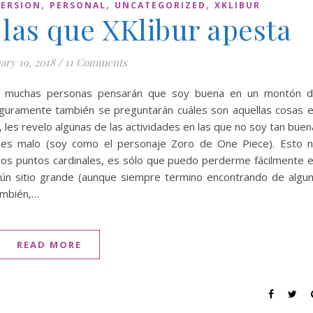
,
,
,
VERSION
PERSONAL
UNCATEGORIZED
XKLIBUR
 las que XKlibur apesta
ary 19, 2018
/
11 Comments
g, muchas personas pensarán que soy buena en un montón 
eguramente también se preguntarán cuáles son aquellas cosas 
, les revelo algunas de las actividades en las que no soy tan buen
n es malo (soy como el personaje Zoro de One Piece). Esto 
 los puntos cardinales, es sólo que puedo perderme fácilmente 
gún sitio grande (aunque siempre termino encontrando de algu
ambién,…
READ MORE