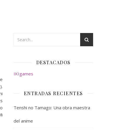
DESTACADOS
IKIgames
de
).
ENTRADAS RECIENTES
ni
ás
lo
Tenshi no Tamago: Una obra maestra
Mi
del anime