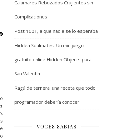
Calamares Rebozados Crujientes sin
Complicaciones
Post 1001, a que nadie se lo esperaba
Hidden Soulmates: Un minijuego
gratuito online Hidden Objects para
San Valentín
Ragú de ternera: una receta que todo
ro
programador debería conocer
er
o.
os
VOCES SABIAS
re
Yo