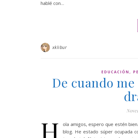
hablé con…
xklibur
,
EDUCACIÓN
P
De cuando me i
dr
Novem
H
ola amigos, espero que estén bien
blog. He estado súper ocupada co