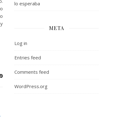
o.
lo esperaba
do
vo
 y
META
Log in
Entries feed
Comments feed
WordPress.org
a