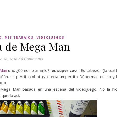
,
,
K
MIS TRABAJOS
VIDEOJUEGOS
a de Mega Man
e 26, 2016
/
8 Comments
 Man
u_u. ¿Cómo no amarlo?,
es super coo
l. Es cabezón (lo cual 
cañón, un perrito robot (yo tenía un perrito Dóberman enano y 
u_u.
 Mega Man basada en una escena del videojuego. No la hi
 quedó así: