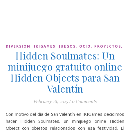
,
,
,
,
,
DIVERSION
IKIGAMES
JUEGOS
OCIO
PROYECTOS
T
Hidden Soulmates: Un
minijuego gratuito online
Hidden Objects para San
Valentín
February 18, 2025
/
0 Comments
Con motivo del día de San Valentín en IKIGames decidimos
hacer Hidden Soulmates, un minijuego online Hidden
Object con objetos relacionados con esa festividad. El