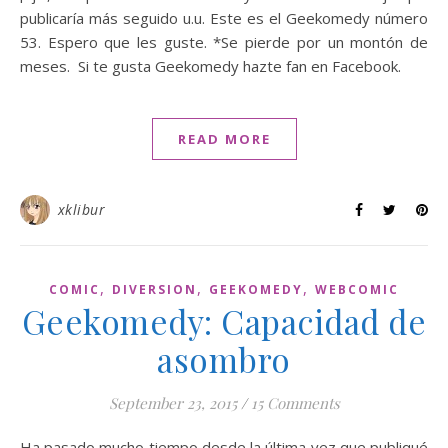
publicaría más seguido u.u. Este es el Geekomedy número
53. Espero que les guste. *Se pierde por un montón de
meses. Si te gusta Geekomedy hazte fan en Facebook.
READ MORE
xklibur
,
,
,
COMIC
DIVERSION
GEEKOMEDY
WEBCOMIC
Geekomedy: Capacidad de
asombro
September 23, 2015
/
15 Comments
Ha pasado mucho tiempo desde la última vez que publiqué