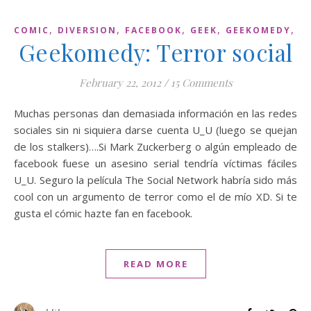
,
,
,
,
,
COMIC
DIVERSION
FACEBOOK
GEEK
GEEKOMEDY
I
Geekomedy: Terror social
February 22, 2012
/
15 Comments
Muchas personas dan demasiada información en las redes
sociales sin ni siquiera darse cuenta U_U (luego se quejan
de los stalkers)….Si Mark Zuckerberg o algún empleado de
facebook fuese un asesino serial tendría víctimas fáciles
U_U. Seguro la película The Social Network habría sido más
cool con un argumento de terror como el de mío XD. Si te
gusta el cómic hazte fan en facebook.
READ MORE