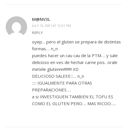
M@NV3L
JULY 13, 2007 AT 12:01 PM
REPLY
oyep… pero el gluten se prepara de distintas
formas…. n_n
puedes hacer un cau cau de la PTM…. y sale
delicioso en ves de hechar carne pos.. orale
metele glutennn!!!!!!!!! XD
DELICIOSO SALEEE:::… n_n
::::: IGUALMENTE PARA OTRAS
PREPARACIONES …
a si INVESTIGUEN TAMBIEN EL TOFU ES
COMO EL GLUTEN PERO…. MAS RICOO…..