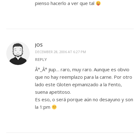
pienso hacerlo a ver que tal
JOS
DECEMBER 28, 2006 AT 6:27 PM
REPLY
Â°_Â° jiup… raro, muy raro. Aunque es obvio
que no hay reemplazo para la carne. Por otro
lado este Gloten epmanizado a la Fento,
suena apetitoso.
Es eso, o será porque aún no desayuno y son
la 1:pm