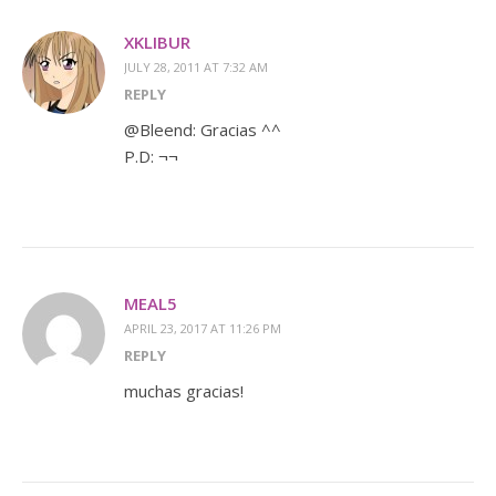
XKLIBUR
JULY 28, 2011 AT 7:32 AM
REPLY
@Bleend: Gracias ^^
P.D: ¬¬
MEAL5
APRIL 23, 2017 AT 11:26 PM
REPLY
muchas gracias!