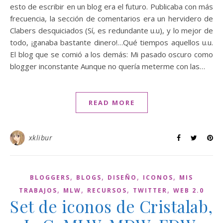
esto de escribir en un blog era el futuro. Publicaba con más
frecuencia, la sección de comentarios era un hervidero de
Clabers desquiciados (Sí, es redundante u.u), y lo mejor de
todo, ¡ganaba bastante dinero!…Qué tiempos aquellos u.u.
El blog que se comió a los demás: Mi pasado oscuro como
blogger inconstante Aunque no quería meterme con las…
READ MORE
xklibur
,
,
,
,
BLOGGERS
BLOGS
DISEÑO
ICONOS
MIS
,
,
,
,
TRABAJOS
MLW
RECURSOS
TWITTER
WEB 2.0
Set de iconos de Cristalab,