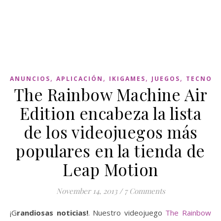
,
,
,
,
ANUNCIOS
APLICACIÓN
IKIGAMES
JUEGOS
TECNOLO
The Rainbow Machine Air
Edition encabeza la lista
de los videojuegos más
populares en la tienda de
Leap Motion
November 14, 2013
/
7 Comments
¡Grandiosas noticias!
. Nuestro videojuego
The Rainbow