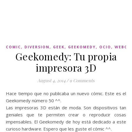
,
,
,
,
,
COMIC
DIVERSION
GEEK
GEEKOMEDY
OCIO
WEBCO
Geekomedy: Tu propia
impresora 3D
August 4, 2014
/
9 Comments
Hace tiempo que no publicaba un nuevo cómic. Este es el
Geekomedy número 50 ^^.
Las impresoras 3D están de moda. Son dispositivos tan
geniales que te permiten crear o reproducir cosas
impensables. El Geekomedy de hoy está dedicado a este
curioso hardware. Espero que les guste el cómic ^^.