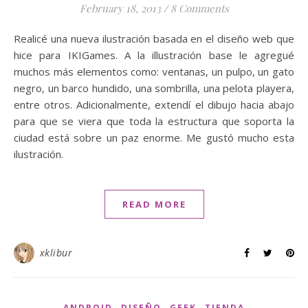
February 18, 2013
/
8 Comments
Realicé una nueva ilustración basada en el diseño web que
hice para IKIGames. A la illustración base le agregué
muchos más elementos como: ventanas, un pulpo, un gato
negro, un barco hundido, una sombrilla, una pelota playera,
entre otros. Adicionalmente, extendí el dibujo hacia abajo
para que se viera que toda la estructura que soporta la
ciudad está sobre un paz enorme. Me gustó mucho esta
ilustración.
READ MORE
xklibur
,
,
,
ANDROID
DISEÑO
GEEK
TIENDA