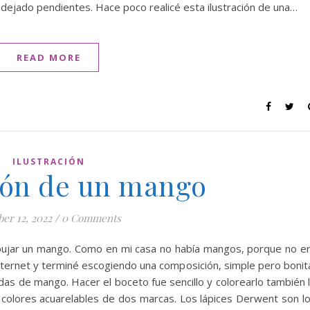
dejado pendientes. Hace poco realicé esta ilustración de una…
READ MORE
ILUSTRACIÓN
ción de un mango
ber 12, 2022
/
0 Comments
ujar un mango. Como en mi casa no había mangos, porque no e
ernet y terminé escogiendo una composición, simple pero bonit
s de mango. Hacer el boceto fue sencillo y colorearlo también 
de colores acuarelables de dos marcas. Los lápices Derwent son l