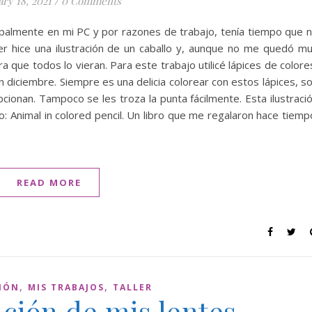
ary 18, 2021
/
0 Comments
ipalmente en mi PC y por razones de trabajo, tenía tiempo que 
yer hice una ilustración de un caballo y, aunque no me quedó m
ra que todos lo vieran. Para este trabajo utilicé lápices de colore
 diciembre. Siempre es una delicia colorear con estos lápices, s
ionan. Tampoco se les troza la punta fácilmente. Esta ilustraci
ro: Animal in colored pencil. Un libro que me regalaron hace tiemp
READ MORE
,
,
IÓN
MIS TRABAJOS
TALLER
ación de mis lentes