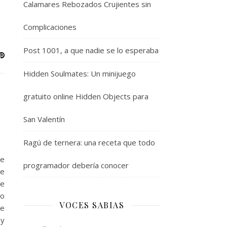
Calamares Rebozados Crujientes sin
Complicaciones
Post 1001, a que nadie se lo esperaba
Hidden Soulmates: Un minijuego
gratuito online Hidden Objects para
San Valentín
Ragú de ternera: una receta que todo
de
programador debería conocer
te
de
do
VOCES SABIAS
de
 y