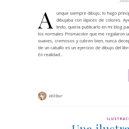
Janu
A
unque siempre dibujo, lo hago princ
dibujaba con lápices de colores. A
lindo, quería publicarlo en mi blog pa
los normales Prismacolor que me regalaron un
suaves, cremosos y cubren bien, nunca decepc
de un caballo es un ejercicio de dibujo del lib
En realidad…
xklibur
ILUSTRAC
Una ilustr