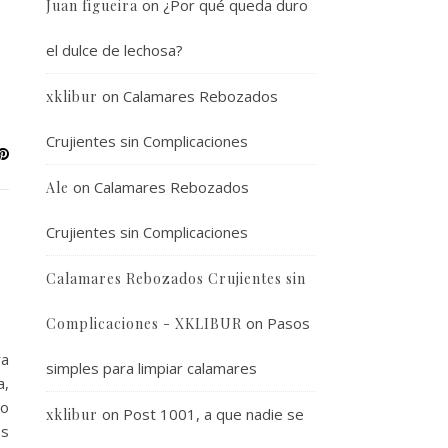
on
¿Por qué queda duro
Juan figueira
el dulce de lechosa?
on
Calamares Rebozados
xklibur
Crujientes sin Complicaciones
on
Calamares Rebozados
Ale
Crujientes sin Complicaciones
Calamares Rebozados Crujientes sin
on
Pasos
Complicaciones - XKLIBUR
ra
simples para limpiar calamares
a,
lo
on
Post 1001, a que nadie se
xklibur
os