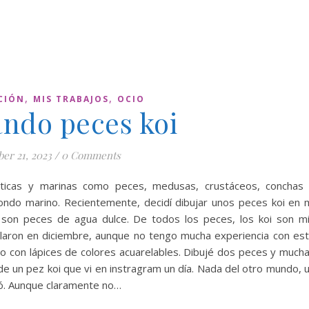
,
,
CIÓN
MIS TRABAJOS
OCIO
ando peces koi
ber 21, 2023
/
0 Comments
uáticas y marinas como peces, medusas, crustáceos, conchas
 fondo marino. Recientemente, decidí dibujar unos peces koi en 
 son peces de agua dulce. De todos los peces, los koi son m
galaron en diciembre, aunque no tengo mucha experiencia con es
o con lápices de colores acuarelables. Dibujé dos peces y much
de un pez koi que vi en instragram un día. Nada del otro mundo, 
dó. Aunque claramente no…