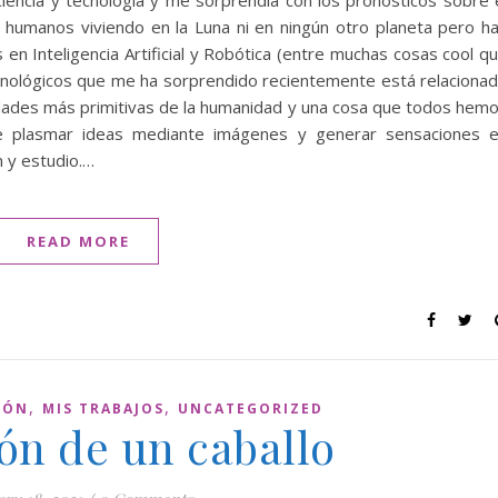
ciencia y tecnología y me sorprendía con los pronósticos sobre 
 humanos viviendo en la Luna ni en ningún otro planeta pero h
 en Inteligencia Artificial y Robótica (entre muchas cosas cool q
ecnológicos que me ha sorprendido recientemente está relaciona
tividades más primitivas de la humanidad y una cosa que todos hem
e plasmar ideas mediante imágenes y generar sensaciones 
n y estudio.…
READ MORE
,
,
IÓN
MIS TRABAJOS
UNCATEGORIZED
ión de un caballo