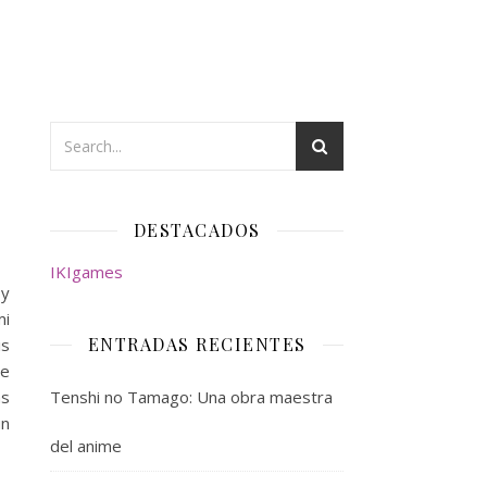
DESTACADOS
IKIgames
 y
mi
ENTRADAS RECIENTES
is
te
as
Tenshi no Tamago: Una obra maestra
un
del anime