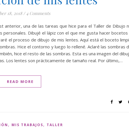
ber 18, 2018
/
4 Comments
 anterior, una de las tareas que hice para el Taller de Dibujo 
s personales. Dibujé el lápiz con el que me gusta hacer bocetos
raré el proceso de dibujo de mis lentes. Aquí está el boceto limp
sombras. Hice el contorno y luego lo rellené. Aclaré las sombras 
bién, hice el resto de las sombras. Esta es una imagen del dibu
s. Los lentes son prácticamente de tamaño real. Por último,…
READ MORE
,
,
IÓN
MIS TRABAJOS
TALLER