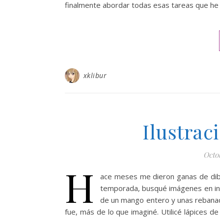
finalmente abordar todas esas tareas que he 
xklibur
Ilustra
Octo
H
ace meses me dieron ganas de dib
temporada, busqué imágenes en int
de un mango entero y unas rebanada
fue, más de lo que imaginé. Utilicé lápices 