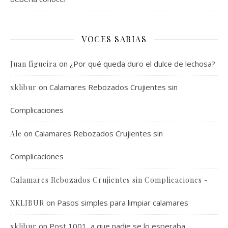
VOCES SABIAS
on
¿Por qué queda duro el dulce de lechosa?
Juan figueira
on
Calamares Rebozados Crujientes sin
xklibur
Complicaciones
on
Calamares Rebozados Crujientes sin
Ale
Complicaciones
Calamares Rebozados Crujientes sin Complicaciones -
on
Pasos simples para limpiar calamares
XKLIBUR
on
Post 1001, a que nadie se lo esperaba
xklibur