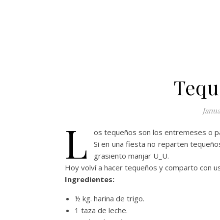
Tequ
Janua
L
os tequeños son los entremeses o pa
Si en una fiesta no reparten tequeños
grasiento manjar U_U.
Hoy volví a hacer tequeños y comparto con u
Ingredientes:
½ kg. harina de trigo.
1 taza de leche.