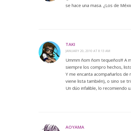
se hace una masa. ¿Los de Méx
TAKI
JANUARY 20, 2010 AT 8:13 AM
Ummm ñom ñom tequeños!!! A mí
siempre los compro hechos, listo
Y me encanta acompañarlos de m
viene lista también), o sino se t
Un dúo infalible, lo recomiendo u
AOYAMA