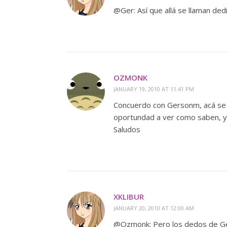
@Ger: Así que allá se llaman de
OZMONK
JANUARY 19, 2010 AT 11:41 PM
Concuerdo con Gersonm, acá se 
oportundad a ver como saben, y
Saludos
XKLIBUR
JANUARY 20, 2010 AT 12:00 AM
@Ozmonk: Pero los dedos de Ge