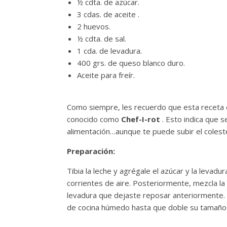
½ cdta. de azúcar.
3 cdas. de aceite .
2 huevos.
½ cdta. de sal.
1 cda. de levadura.
400 grs. de queso blanco duro.
Aceite para freír.
Como siempre, les recuerdo que esta receta 
conocido como
Chef-I-rot
. Esto indica que s
alimentación…aunque te puede subir el coleste
Preparación:
Tibia la leche y agrégale el azúcar y la levad
corrientes de aire. Posteriormente, mezcla la h
levadura que dejaste reposar anteriormente
de cocina húmedo hasta que doble su tamaño