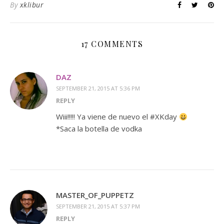
By
xklibur
17 COMMENTS
DAZ
SEPTEMBER 21, 2015 AT 5:36 PM
REPLY
Wiii!!!!! Ya viene de nuevo el #XKday
*Saca la botella de vodka
MASTER_OF_PUPPETZ
SEPTEMBER 21, 2015 AT 5:37 PM
REPLY