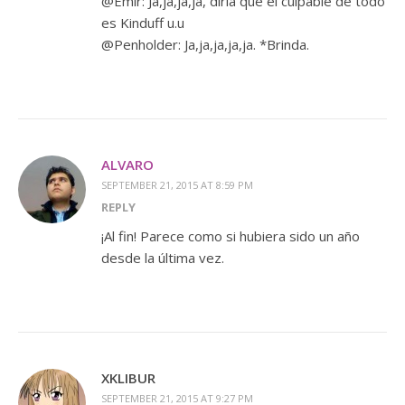
@Emir: Ja,ja,ja,ja, diría que el culpable de todo
es Kinduff u.u
@Penholder: Ja,ja,ja,ja,ja. *Brinda.
ALVARO
SEPTEMBER 21, 2015 AT 8:59 PM
REPLY
¡Al fin! Parece como si hubiera sido un año
desde la última vez.
XKLIBUR
SEPTEMBER 21, 2015 AT 9:27 PM