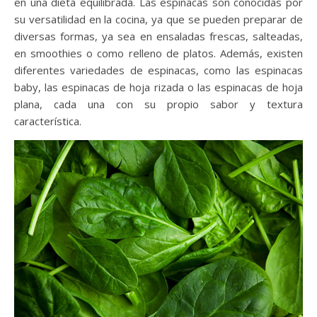
en una dieta equilibrada. Las espinacas son conocidas por
su versatilidad en la cocina, ya que se pueden preparar de
diversas formas, ya sea en ensaladas frescas, salteadas,
en smoothies o como relleno de platos. Además, existen
diferentes variedades de espinacas, como las espinacas
baby, las espinacas de hoja rizada o las espinacas de hoja
plana, cada una con su propio sabor y textura
característica.