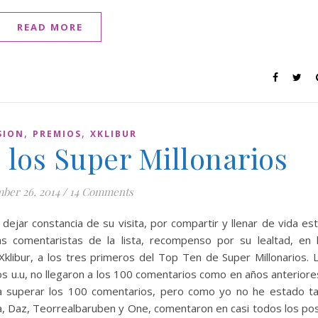
READ MORE
,
,
SION
PREMIOS
XKLIBUR
 los Super Millonarios
ber 26, 2014
/
14 Comments
dejar constancia de su visita, por compartir y llenar de vida es
s comentaristas de la lista, recompenso por su lealtad, en 
 Xklibur, a los tres primeros del Top Ten de Super Millonarios. 
ios u.u, no llegaron a los 100 comentarios como en años anteriore
a superar los 100 comentarios, pero como yo no he estado t
ista, Daz, Teorrealbaruben y One, comentaron en casi todos los po