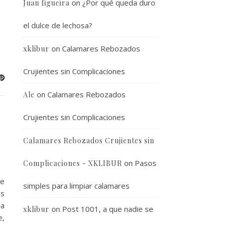
on
¿Por qué queda duro
Juan figueira
el dulce de lechosa?
on
Calamares Rebozados
xklibur
Crujientes sin Complicaciones
on
Calamares Rebozados
Ale
Crujientes sin Complicaciones
Calamares Rebozados Crujientes sin
on
Pasos
Complicaciones - XKLIBUR
te
simples para limpiar calamares
os
la
on
Post 1001, a que nadie se
xklibur
e,