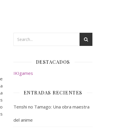
DESTACADOS
IKIgames
te
la
ENTRADAS RECIENTES
La
os
ro
Tenshi no Tamago: Una obra maestra
os
del anime