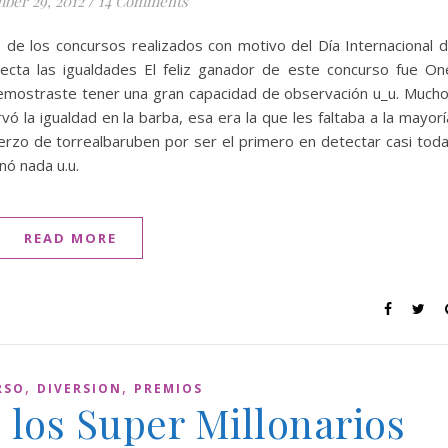
ber 29, 2012
/
14 Comments
de los concursos realizados con motivo del Día Internacional 
ecta las igualdades El feliz ganador de este concurso fue On
. Demostraste tener una gran capacidad de observación u_u. Much
ó la igualdad en la barba, esa era la que les faltaba a la mayorí
erzo de torrealbaruben por ser el primero en detectar casi tod
nó nada u.u.
READ MORE
,
,
RSO
DIVERSION
PREMIOS
 los Super Millonarios