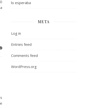
50
lo esperaba
 a
META
Log in
Entries feed
Comments feed
WordPress.org
os
Te