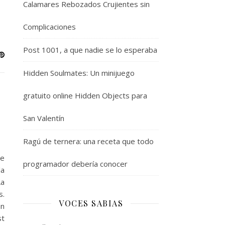
Calamares Rebozados Crujientes sin
Complicaciones
Post 1001, a que nadie se lo esperaba
Hidden Soulmates: Un minijuego
gratuito online Hidden Objects para
San Valentín
Ragú de ternera: una receta que todo
te
programador debería conocer
la
La
s.
VOCES SABIAS
an
st