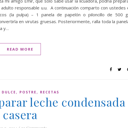
ta mi amigo Emir, que sólo sabe usar la licuadora, podría prepar
n adulto responsable u.u. A continuación comparto con ustedes 
cos (la pulpa) – 1 panela de papelón o piloncillo de 500 g
nvertirla en virutas gruesas. Posteriormente, ralla toda la panel
ua y…
READ MORE
,
,
,
DULCE
POSTRE
RECETAS
eparar leche condensada
casera