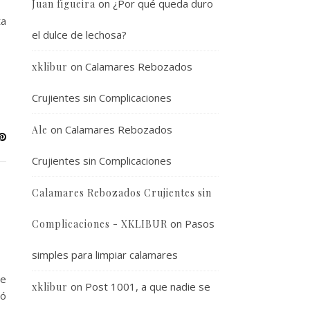
on
¿Por qué queda duro
ar
Juan figueira
ta
el dulce de lechosa?
on
Calamares Rebozados
xklibur
Crujientes sin Complicaciones
on
Calamares Rebozados
Ale
Crujientes sin Complicaciones
Calamares Rebozados Crujientes sin
on
Pasos
Complicaciones - XKLIBUR
simples para limpiar calamares
re
on
Post 1001, a que nadie se
xklibur
dó