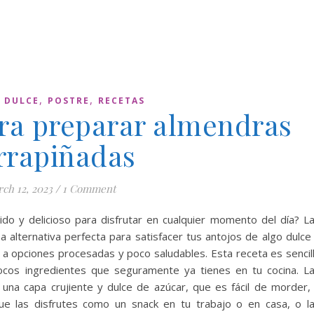
,
,
,
DULCE
POSTRE
RECETAS
ara preparar almendras
rrapiñadas
ch 12, 2023
/
1 Comment
do y delicioso para disfrutar en cualquier momento del día? L
 alternativa perfecta para satisfacer tus antojos de algo dulce
ir a opciones procesadas y poco saludables. Esta receta es sencil
pocos ingredientes que seguramente ya tienes en tu cocina. L
una capa crujiente y dulce de azúcar, que es fácil de morder,
ue las disfrutes como un snack en tu trabajo o en casa, o l