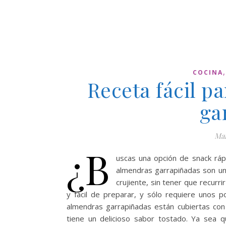
COCINA
Receta fácil p
ga
Mar
¿B
uscas una opción de snack rápi
almendras garrapiñadas son una
crujiente, sin tener que recurr
y fácil de preparar, y sólo requiere unos 
almendras garrapiñadas están cubiertas con 
tiene un delicioso sabor tostado. Ya sea q