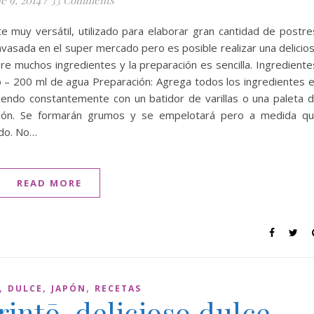
e 9, 2014
/
33 Comments
e muy versátil, utilizado para elaborar gran cantidad de postre
vasada en el super mercado pero es posible realizar una delicio
e muchos ingredientes y la preparación es sencilla. Ingrediente
o – 200 ml de agua Preparación: Agrega todos los ingredientes 
iendo constantemente con un batidor de varillas o una paleta 
ión. Se formarán grumos y se empelotará pero a medida q
ndo. No…
READ MORE
,
,
,
DULCE
JAPÓN
RECETAS
intō, delicioso dulce