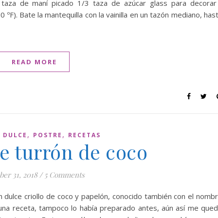
1 taza de maní picado 1/3 taza de azúcar glass para decor
 ºF). Bate la mantequilla con la vainilla en un tazón mediano, has
READ MORE
,
,
,
DULCE
POSTRE
RECETAS
e turrón de coco
ber 31, 2018
/
5 Comments
n dulce criollo de coco y papelón, conocido también con el nomb
una receta, tampoco lo había preparado antes, aún así me que