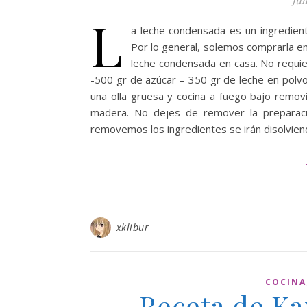
Jun
L
a leche condensada es un ingredient
Por lo general, solemos comprarla en
leche condensada en casa. No requier
-500 gr de azúcar – 350 gr de leche en polv
una olla gruesa y cocina a fuego bajo remov
madera. No dejes de remover la preparac
removemos los ingredientes se irán disolvie
xklibur
COCINA
Receta de Kar