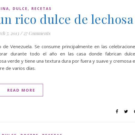
,
,
INA
DULCE
RECETAS
n rico dulce de lechosa
ch 7, 2013
/
27 Comments
co de Venezuela. Se consume principalmente en las celebracion
ar durante todo el año en las casa donde fabrican dulc
osa verde y tiene una textura dura por fuera y suave y cremosa 
re de varios días.
READ MORE