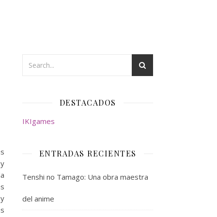
DESTACADOS
IKIgames
as
ENTRADAS RECIENTES
 y
la
Tenshi no Tamago: Una obra maestra
as
 y
del anime
as