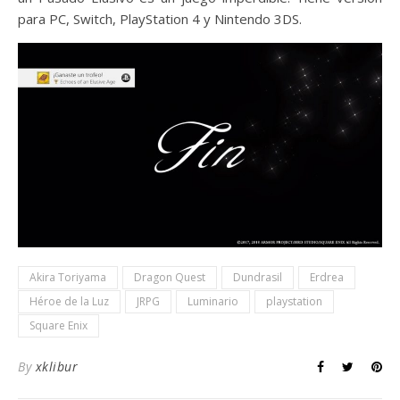
para PC, Switch, PlayStation 4 y Nintendo 3DS.
Akira Toriyama
Dragon Quest
Dundrasil
Erdrea
Héroe de la Luz
JRPG
Luminario
playstation
Square Enix
By
xklibur