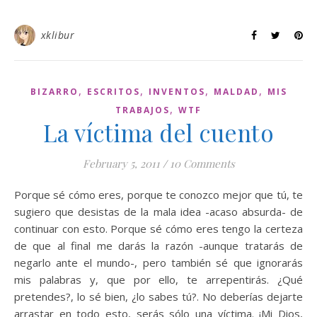
xklibur
,
,
,
,
BIZARRO
ESCRITOS
INVENTOS
MALDAD
MIS
,
TRABAJOS
WTF
La víctima del cuento
February 5, 2011
/
10 Comments
Porque sé cómo eres, porque te conozco mejor que tú, te
sugiero que desistas de la mala idea -acaso absurda- de
continuar con esto. Porque sé cómo eres tengo la certeza
de que al final me darás la razón -aunque tratarás de
negarlo ante el mundo-, pero también sé que ignorarás
mis palabras y, que por ello, te arrepentirás. ¿Qué
pretendes?, lo sé bien, ¿lo sabes tú?. No deberías dejarte
arrastar en todo esto, serás sólo una víctima. ¡Mi Dios,