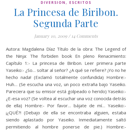
,
DIVERSION
ESCRITOS
La Princesa de Biribon.
Segunda Parte
January 10, 2009
/
14 Comments
Autora: Magdalena Díaz Título de la obra: The Legend of
the Ninja: The forbiden book En pleno Renacimiento:
Capítulo 1:- La princesa de Biribon. Leer primera parte
Yaseiko:- ¿So… soltar al señor? ¿A qué se refiere? ¡Yo no he
hecho nada! (Exclamó totalmente confundida) Hombre:-
Huh… (Se escucha una voz, un poco extraña bajo Yaseiko.
Pareciera que su emisor está golpeado o herido) Yaseiko:-
¿E-esa voz? (Se voltea al escuchar una voz conocida detrás
de ella) Hombre:- Por favor… bájate de mí… Yaseiko:-
¡¿QUÉ?! (Debajo de ella se encontraba alguien, estaba
siendo aplastado por Yaseiko. Inmediatamente saltó
permitiendo al hombre ponerse de pie.) Hombre:-