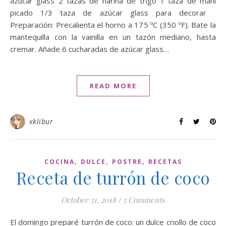
azúcar glass 2 tazas de harina de trigo 1 taza de maní
picado 1/3 taza de azúcar glass para decorar
Preparación: Precalienta el horno a 175 ºC (350 ºF). Bate la
mantequilla con la vainilla en un tazón mediano, hasta
cremar. Añade 6 cucharadas de azúcar glass…
READ MORE
xklibur
,
,
,
COCINA
DULCE
POSTRE
RECETAS
Receta de turrón de coco
October 31, 2018
/
5 Comments
El domingo preparé turrón de coco: un dulce criollo de coco