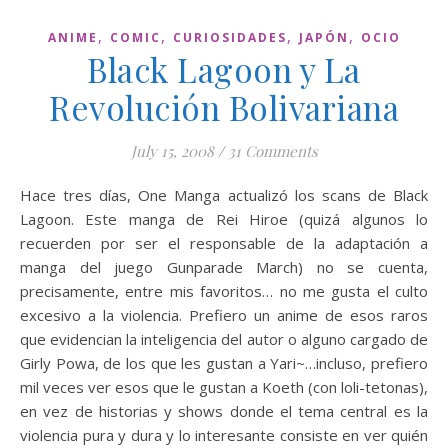
,
,
,
,
ANIME
COMIC
CURIOSIDADES
JAPÓN
OCIO
Black Lagoon y La
Revolución Bolivariana
July 15, 2008
/
31 Comments
Hace tres días, One Manga actualizó los scans de Black
Lagoon. Este manga de Rei Hiroe (quizá algunos lo
recuerden por ser el responsable de la adaptación a
manga del juego Gunparade March) no se cuenta,
precisamente, entre mis favoritos… no me gusta el culto
excesivo a la violencia. Prefiero un anime de esos raros
que evidencian la inteligencia del autor o alguno cargado de
Girly Powa, de los que les gustan a Yari~…incluso, prefiero
mil veces ver esos que le gustan a Koeth (con loli-tetonas),
en vez de historias y shows donde el tema central es la
violencia pura y dura y lo interesante consiste en ver quién