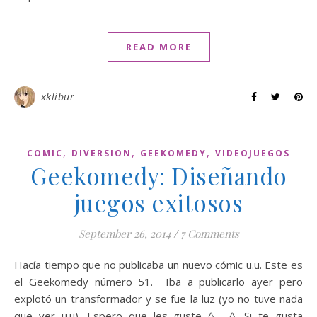
READ MORE
xklibur
,
,
,
COMIC
DIVERSION
GEEKOMEDY
VIDEOJUEGOS
Geekomedy: Diseñando
juegos exitosos
September 26, 2014
/
7 Comments
Hacía tiempo que no publicaba un nuevo cómic u.u. Este es
el Geekomedy número 51. Iba a publicarlo ayer pero
explotó un transformador y se fue la luz (yo no tuve nada
que ver u.u). Espero que les guste ^___^. Si te gusta